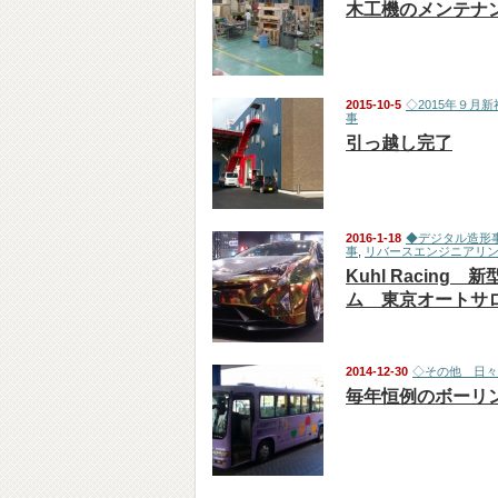
木工機のメンテナ
2015-10-5
◇2015年９月新
事
引っ越し完了
2016-1-18
◆デジタル造形
事
,
リバースエンジニアリ
Kuhl Racing
ム 東京オートサロ
2014-12-30
◇その他 日々
毎年恒例のボーリ