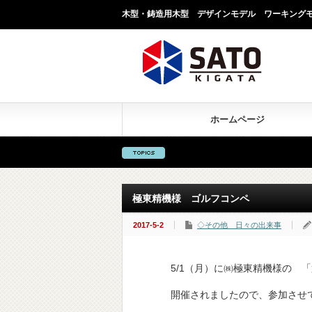
木型・鋳造用木型 デザインモデル ワーキング
ホームページ
極東精機様 ゴルフコンペ
2017-5-2
◇その他 日々の出来事
5/1（月）に㈱極東精機様の 「第
開催されましたので、参加させ