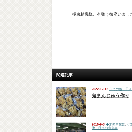
極東精機様、有難う御座いまし
関連記事
2022-12-12
◇その他 日々
鬼まんじゅう作り
2015-9-3
◆木型事業部
,
◇
他 日々の出来事