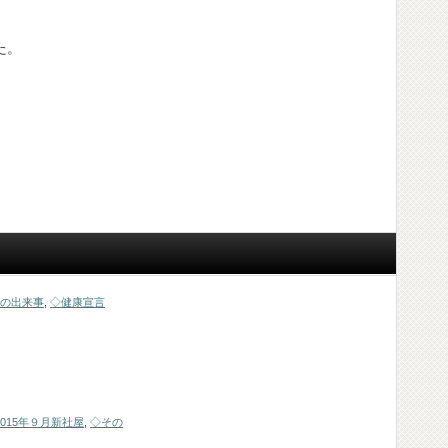
た。
の出来事
,
◇健康宣言
2015年９月新社屋
,
◇その