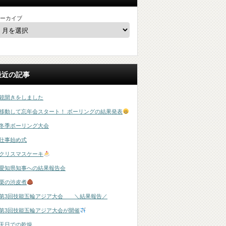
ーカイブ
最近の記事
鏡開きをしました
移動して忘年会スタート！ ボーリングの結果発表
冬季ボーリング大会
仕事始め式
クリスマスケーキ
愛知県知事への結果報告会
栗の渋皮煮
第3回技能五輪アジア大会 ＼結果報告／
第3回技能五輪アジア大会が開催
天日での乾燥