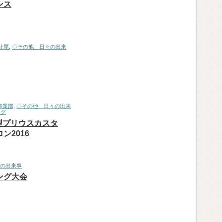
ンス
社屋
,
◇その他 日々の出来
事業部
,
◇その他 日々の出来
ング
 新型プリウスカスタ
ン2016
の出来事
ング大会