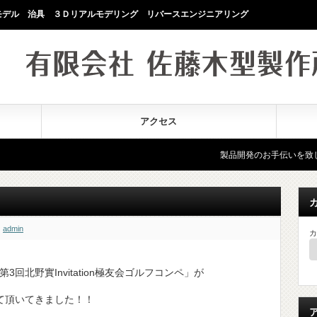
モデル 治具 ３Ｄリアルモデリング リバースエンジニアリング
アクセス
製品開発のお手伝いを致します。ものづ
admin
カ
3回北野實Invitation極友会ゴルフコンペ」が
て頂いてきました！！