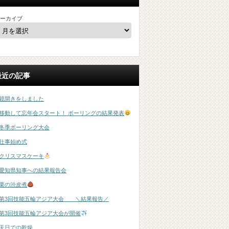
ーカイブ
最近の記事
鏡開きをしました
移動して忘年会スタート！ ボーリングの結果発表
冬季ボーリング大会
仕事始め式
クリスマスケーキ
愛知県知事への結果報告会
栗の渋皮煮
第3回技能五輪アジア大会 ＼結果報告／
第3回技能五輪アジア大会が開催
天日での乾燥