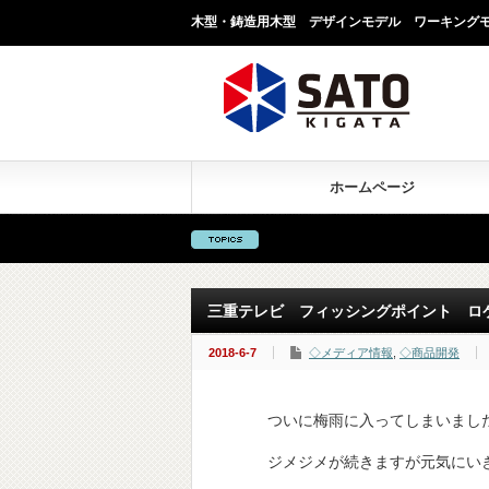
木型・鋳造用木型 デザインモデル ワーキング
ホームページ
三重テレビ フィッシングポイント ロ
2018-6-7
◇メディア情報
,
◇商品開発
ついに梅雨に入ってしまいまし
ジメジメが続きますが元気にい