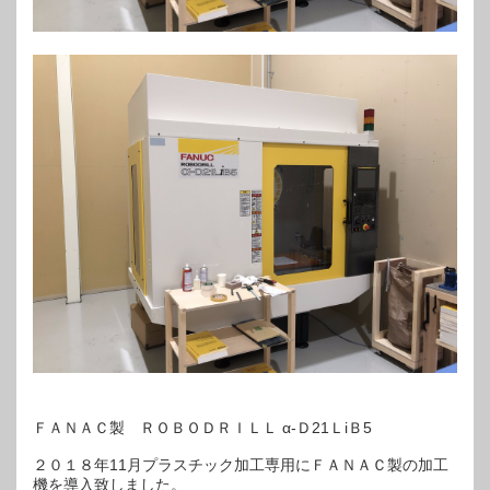
ＦＡＮＡＣ製 ＲＯＢＯＤＲＩＬＬ α-Ｄ21ＬiＢ5
２０１８年11月プラスチック加工専用にＦＡＮＡＣ製の加工
機を導入致しました。