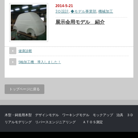
2014-5-21
3Ｄ設計
,
◆モデル事業部
,
機械加工
展示会用モデル 紹介
健康診断
5軸加工機 導入しました！
トップページに戻る
木型・鋳造用木型 デザインモデル ワーキングモデル モックアップ 治具 ３Ｄ
リアルモデリング リバースエンジニアリング ＡＴＯＳ測定