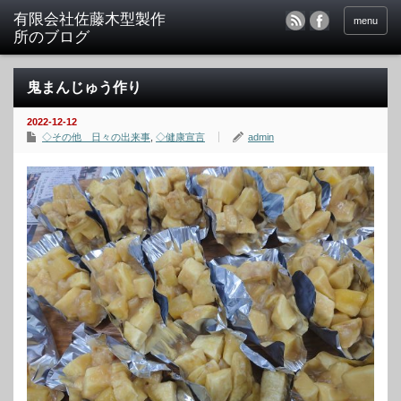
menu
鬼まんじゅう作り
2022-12-12
◇その他 日々の出来事
,
◇健康宣言
admin