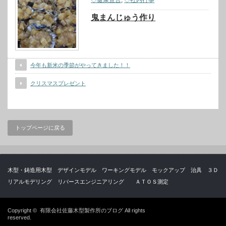
◇健康宣言
,
◇社内行事
鬼まんじゅう作り
今年も新米の季節がやってきました！！
クリスマスプレゼント
トップページに戻る
木型・鋳造用木型 デザインモデル ワーキングモデル モックアップ 治具 ３Ｄ
リアルモデリング リバースエンジニアリング ＡＴＯＳ測定
Copyright ©
有限会社佐藤木型製作所のブログ
All rights
reserved.