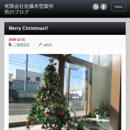
menu
Merry Christmas!!
2018-12-21
◇健康宣言
admin