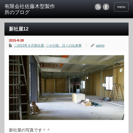
menu
新社屋12
2015-8-28
◇2015年９月新社屋
,
◇その他 日々の出来事
admin
新社屋の写真です＾＾