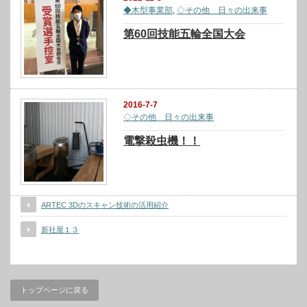
◆木型事業部
,
◇その他 日々の出来事
第60回技能五輪全国大会
2016-7-7
◇その他 日々の出来事
電撃殺虫機！！
ARTEC 3Dのスキャン技術の活用紹介
新社屋１３
トップページに戻る