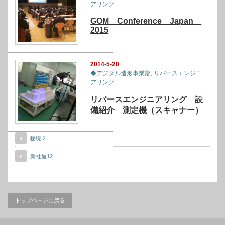
アリング
GOM Conference Japan
2015
2014-5-20
◆デジタル造形事業部
,
リバースエンジニ
アリング
リバースエンジニアリング 設
備紹介 測定機（スキャナー）
秘境２
新社屋12
トップページに戻る