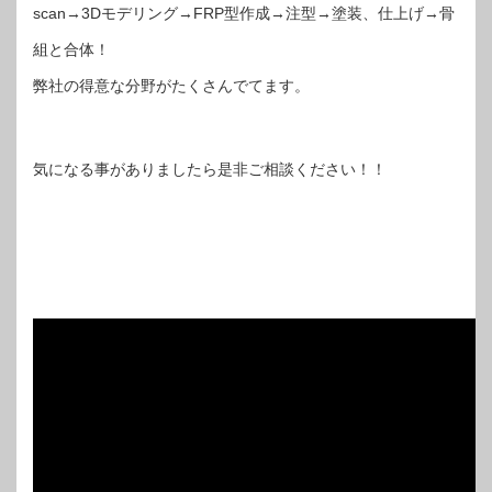
scan→3Dモデリング→FRP型作成→注型→塗装、仕上げ→骨
組と合体！
弊社の得意な分野がたくさんでてます。
気になる事がありましたら是非ご相談ください！！