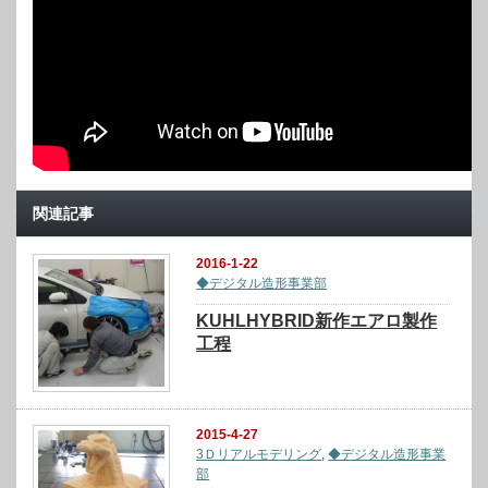
関連記事
2016-1-22
◆デジタル造形事業部
KUHLHYBRID新作エアロ製作
工程
2015-4-27
3Ｄリアルモデリング
,
◆デジタル造形事業
部