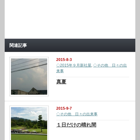
関連記事
2015-8-3
◇2015年９月新社屋
,
◇その他 日々の出
来事
真夏
2015-9-7
◇その他 日々の出来事
１日だけの晴れ間