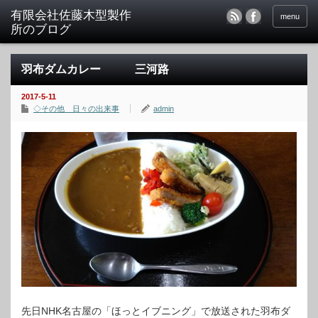
menu
羽布ダムカレー 三河路
2017-5-11
◇その他 日々の出来事
admin
先日NHK名古屋の「ほっとイブニング」で放送された羽布ダ