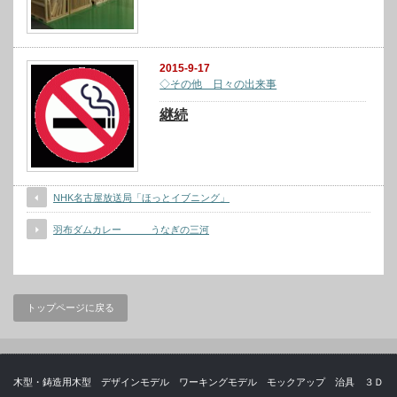
2015-9-17
◇その他 日々の出来事
継続
NHK名古屋放送局「ほっとイブニング」
羽布ダムカレー うなぎの三河
トップページに戻る
木型・鋳造用木型 デザインモデル ワーキングモデル モックアップ 治具 ３Ｄ