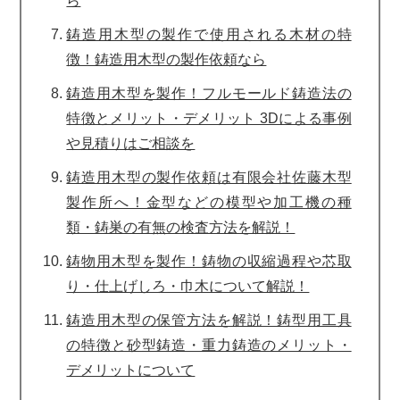
ら
鋳造用木型の製作で使用される木材の特
徴！鋳造用木型の製作依頼なら
鋳造用木型を製作！フルモールド鋳造法の
特徴とメリット・デメリット 3Dによる事例
や見積りはご相談を
鋳造用木型の製作依頼は有限会社佐藤木型
製作所へ！金型などの模型や加工機の種
類・鋳巣の有無の検査方法を解説！
鋳物用木型を製作！鋳物の収縮過程や芯取
り・仕上げしろ・巾木について解説！
鋳造用木型の保管方法を解説！鋳型用工具
の特徴と砂型鋳造・重力鋳造のメリット・
デメリットについて