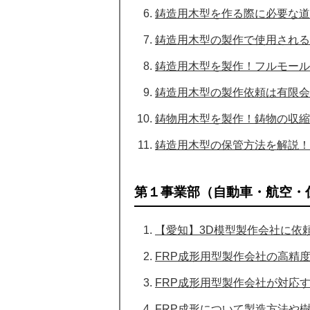
鋳造用木型を作る際に必要な道
鋳造用木型の製作で使用される
鋳造用木型を製作！フルモール
鋳造用木型の製作依頼は有限会
鋳物用木型を製作！鋳物の収縮
鋳造用木型の保管方法を解説！
第１事業部（自動車・航空・
【愛知】3D模型製作会社に依
FRP成形用型製作会社の高精度
FRP成形用型製作会社が対応
FRP成形について製造方法や