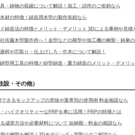
具・鋳物の収縮について解説！加工・試作のご依頼なら
木材の特徴！鋳造用木型の製作依頼なら
ド鋳造法の特徴とメリット・デメリット 3Dによる事例や見積
社佐藤木型製作所へ！金型などの模型や加工機の種類・鋳巣の
過程や芯取り・仕上げしろ・巾木について解説！
鋳型用工具の特徴と砂型鋳造・重力鋳造のメリット・デメリッ
住設・その他）
頼できるモックアップの意味や業界別の使用例 料金相談なら
・ハイクオリティーなFRPを車に活用！FRPの特徴とは
する成形方法や必要材料について 短納期・料金の相談なら
樹脂の種類を解説！3Dモデリング・型取りのご相談なら